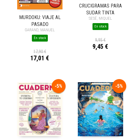
CRUCIGRAMAS PARA
SUDAR TINTA
MURDOKU: VIAJE AL
SESÉ, MIQUEL
PASADO
En stock
GARAND, MANUEL
En stock
9,95 €
9,45 €
17,90 €
17,01 €
-5%
-5%