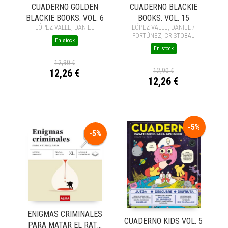
CUADERNO GOLDEN
CUADERNO BLACKIE
BLACKIE BOOKS. VOL. 6
BOOKS. VOL. 15
LÓPEZ VALLE, DANIEL
LÓPEZ VALLE, DANIEL /
FORTÚNEZ, CRISTOBAL
En stock
En stock
12,90 €
12,90 €
12,26 €
12,26 €
-5%
-5%
ENIGMAS CRIMINALES
CUADERNO KIDS VOL. 5
PARA MATAR EL RATO