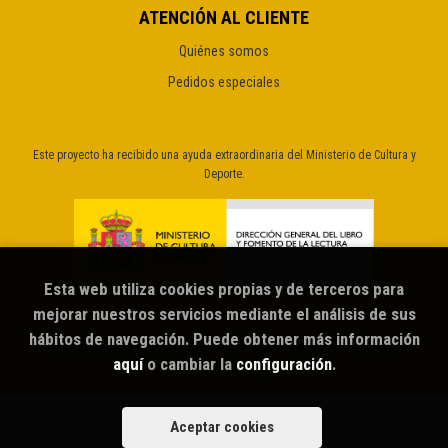
ATENCIÓN AL CLIENTE
Quiénes somos
Pedidos especiales
Este proyecto ha recibido una ayuda extraordinaria del Ministerio de Cultura y
Deporte.
Esta web utiliza cookies propias y de terceros para
mejorar nuestros servicios mediante el análisis de sus
hábitos de navegación. Puede obtener más información
2026 ©
Sputnik librería café
. Todos los Derechos Reservados |
aquí
o cambiar la
configuración
.
Grupo Trevenque
Aceptar cookies