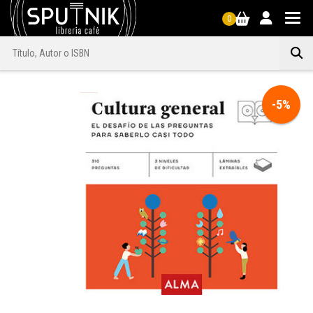
0
-5%