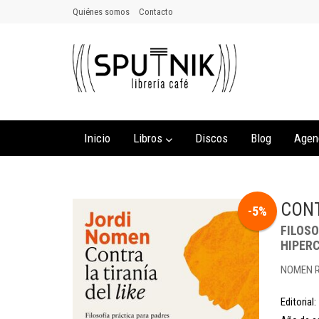
Quiénes somos
Contacto
Inicio
Libros
Discos
Blog
Agen
CONT
-5%
FILOS
HIPER
NOMEN R
Editorial: