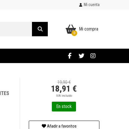
Mi cuenta
Mi compra
0
19,90 €
18,91 €
NTES
IVA incluido
En stock
Añadir a favoritos