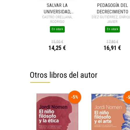
SALVAR LA
PEDAGOGÍA DEL
UNIVERSIDAD,
DECRECIMIENTO
CASTRO ORELLANA,
DÍEZ GUTIÉRREZ, ENRIQ
DEFENDER LA
RODRIGO
JAVIER
DEMOCRACIA
En stock
En stock
15,00 €
17,80 €
14,25 €
16,91 €
Otros libros del autor
-5%
-