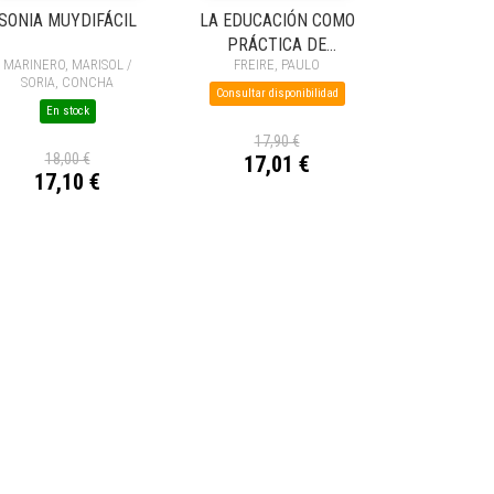
SONIA MUYDIFÁCIL
LA EDUCACIÓN COMO
PRÁCTICA DE
MARINERO, MARISOL /
FREIRE, PAULO
LIBERTAD
SORIA, CONCHA
Consultar disponibilidad
En stock
17,90 €
18,00 €
17,01 €
17,10 €