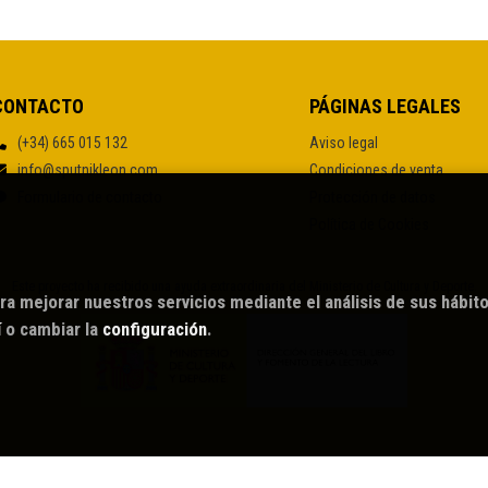
CONTACTO
PÁGINAS LEGALES
(+34) 665 015 132
Aviso legal
info@sputnikleon.com
Condiciones de venta
Formulario de contacto
Protección de datos
Política de Cookies
Este proyecto ha recibido una ayuda extraordinaria del Ministerio de Cultura y Deporte.
ra mejorar nuestros servicios mediante el análisis de sus hábit
í
o cambiar la
configuración
.
026 ©
Sputnik librería café
. Todos los Derechos Reservados |
Grupo Trevenq