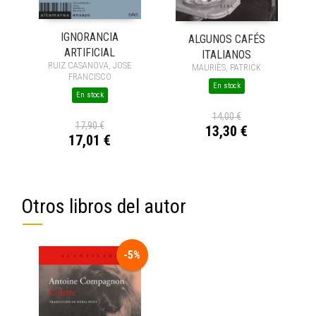
IGNORANCIA
ALGUNOS CAFÉS
ARTIFICIAL
ITALIANOS
RUIZ CASANOVA, JOSE
MAURIÈS, PATRICK
FRANCISCO
En stock
En stock
14,00 €
17,90 €
13,30 €
17,01 €
Otros libros del autor
-5%