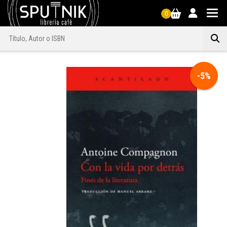
0
-5%