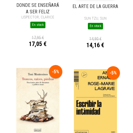
DONDE SE ENSEÑARÁ
EL ARTE DE LA GUERRA
A SER FELIZ
LISPECTOR, CLARICE
SUN TZU, SUN
En stock
En stock
17,95 €
14,90 €
17,05 €
14,16 €
-5%
-5%