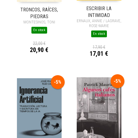
ESCRIBIR LA
TRONCOS, RAÍCES,
INTIMIDAD
PIEDRAS
ERNAUX, ANNIE / LAGRAVE,
MONTESINOS, TONI
ROSE-MARIE
En stock
En stock
22,00 €
17,90 €
20,90 €
17,01 €
-5%
-5%