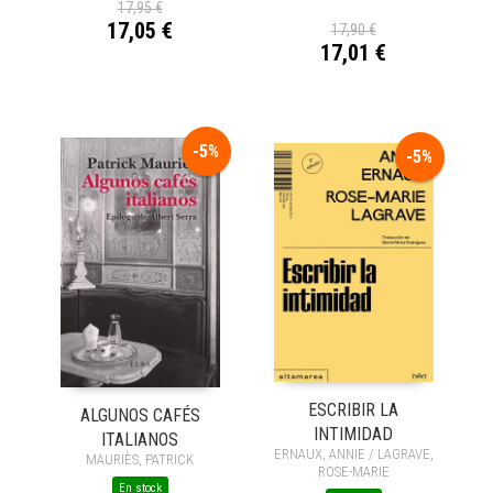
17,95 €
17,05 €
17,90 €
17,01 €
-5%
-5%
ESCRIBIR LA
ALGUNOS CAFÉS
INTIMIDAD
ITALIANOS
ERNAUX, ANNIE / LAGRAVE,
MAURIÈS, PATRICK
ROSE-MARIE
En stock