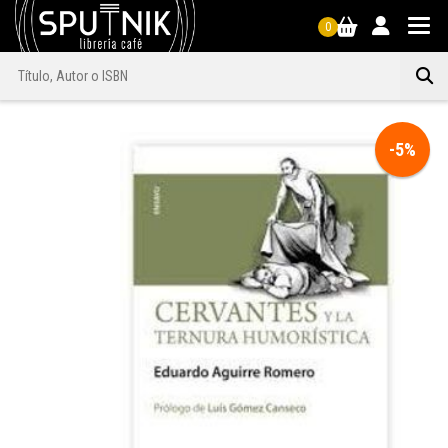
0
-5%