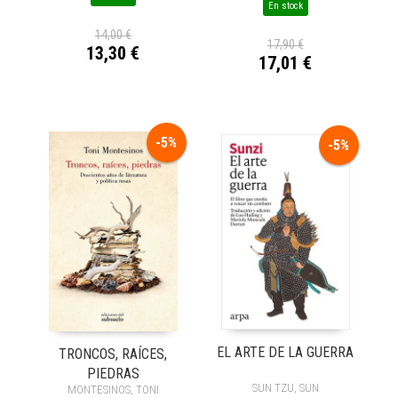
En stock
14,00 €
17,90 €
13,30 €
17,01 €
-5%
-5%
EL ARTE DE LA GUERRA
TRONCOS, RAÍCES,
PIEDRAS
SUN TZU, SUN
MONTESINOS, TONI