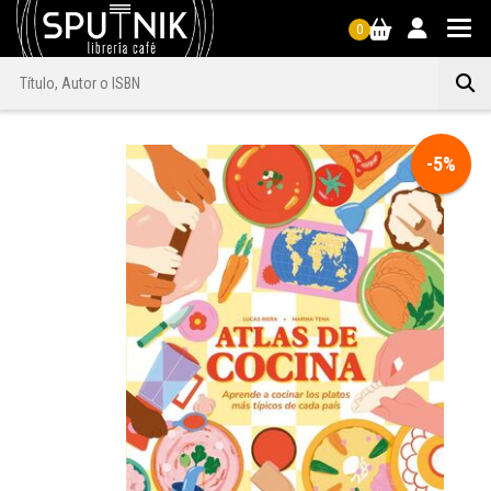
0
-5%