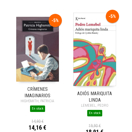
-5%
-5%
CRÍMENES
ADIÓS MARIQUITA
IMAGINARIOS
LINDA
HIGHSMITH, PATRICIA
LEMEBEL, PEDRO
En stock
En stock
14,90 €
19,90 €
14,16 €
18,91 €