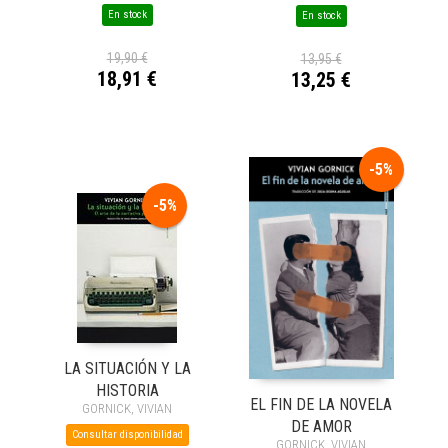
En stock
En stock
19,90 €
13,95 €
18,91 €
13,25 €
-5%
-5%
LA SITUACIÓN Y LA
HISTORIA
EL FIN DE LA NOVELA
GORNICK, VIVIAN
DE AMOR
Consultar disponibilidad
GORNICK, VIVIAN