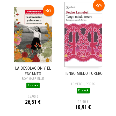
-5%
-5%
LA DESOLACIÓN Y EL
TENGO MIEDO TORERO
ENCANTO
ROY, GABRIELLE
LEMEBEL, PEDRO
En stock
En stock
27,90 €
26,51 €
19,90 €
18,91 €