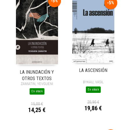
-5%
-5%
LA ASCENSIÓN
LA INUNDACIÓN Y
OTROS TEXTOS
BYKAU, VASIL
ZAMIATIN, YEVGUENI
En stock
En stock
20,90 €
15,00 €
19,86 €
14,25 €