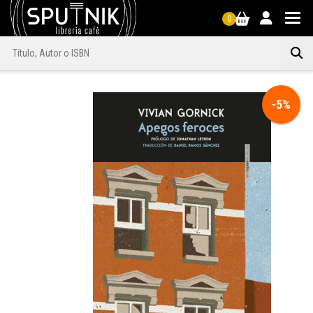
0
-5%