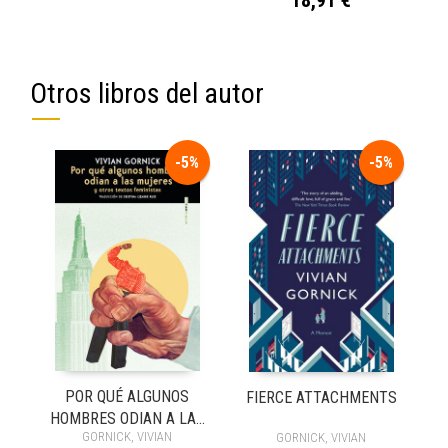
Otros libros del autor
-5%
-5%
POR QUÉ ALGUNOS
FIERCE ATTACHMENTS
HOMBRES ODIAN A LAS
GORNICK, VIVIAN
GORNICK, VIVIAN
MUJERES