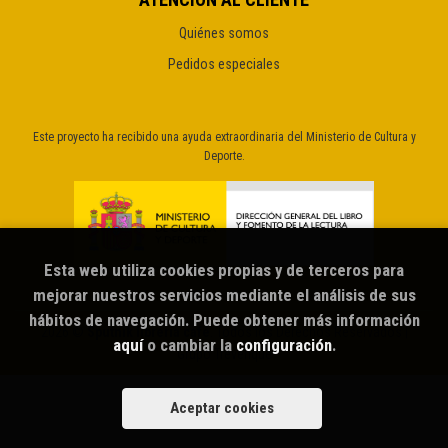
Quiénes somos
Pedidos especiales
Este proyecto ha recibido una ayuda extraordinaria del Ministerio de Cultura y
Deporte.
Esta web utiliza cookies propias y de terceros para
mejorar nuestros servicios mediante el análisis de sus
hábitos de navegación. Puede obtener más información
2026 ©
Sputnik librería café
. Todos los Derechos Reservados |
aquí
o cambiar la
configuración
.
Grupo Trevenque
Aceptar cookies