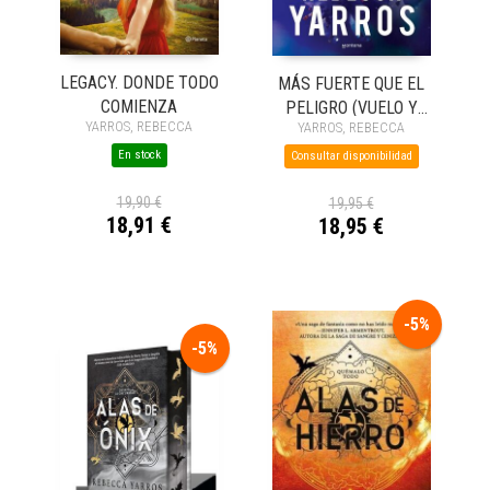
LEGACY. DONDE TODO
MÁS FUERTE QUE EL
COMIENZA
PELIGRO (VUELO Y
YARROS, REBECCA
YARROS, REBECCA
GLORIA 1)
En stock
Consultar disponibilidad
19,90 €
19,95 €
18,91 €
18,95 €
-5%
-5%