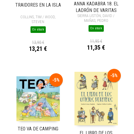
ANNA KADABRA 18. EL
TRAIDORES EN LA ISLA
LADRÓN DE VARITAS
SIERRA LISTÓN, DAVID /
COLLINS, TIM / WOOD,
MAÑAS, PEDRO
STEVEN
En stock
En stock
11,95 €
13,90 €
11,35 €
13,21 €
-5%
-5%
TEO VA DE CAMPING
EL LIBRO DE LOS