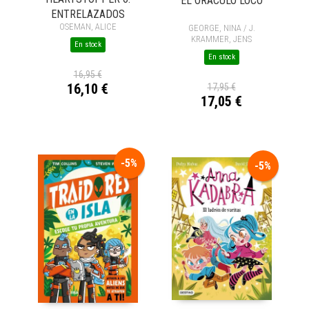
EL ORÁCULO LOCO
ENTRELAZADOS
OSEMAN, ALICE
GEORGE, NINA / J.
KRAMMER, JENS
En stock
En stock
16,95 €
16,10 €
17,95 €
17,05 €
-5%
-5%