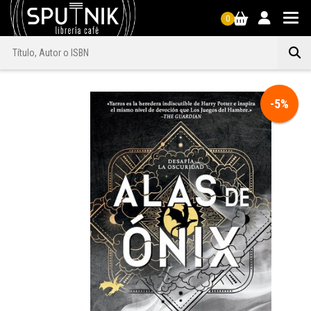
0
-5%