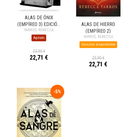
ALAS DE ÓNIX
ALAS DE HIERRO
(EMPÍREO 3) EDICIÓN
YARROS, REBECCA
(EMPÍREO 2)
LIMITADA CON CANTOS
YARROS, REBECCA
TINTADOS
Agotado
Consultar disponibilidad
23,90 €
22,71 €
23,90 €
22,71 €
-5%