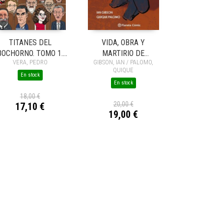
TITANES DEL
VIDA, OBRA Y
BOCHORNO. TOMO 1.
MARTIRIO DE
VERA, PEDRO
GIBSON, IAN / PALOMO,
POLÍTICA NACIONAL
FEDERICO GARCÍA
QUIQUE
LORCA
En stock
En stock
18,00 €
20,00 €
17,10 €
19,00 €