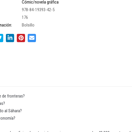
Cómic/novela gráfica
978-84-19393-42-5
176
nación:
Bolsillo
e de fronteras?
as?
do al Sáhara?
economía?