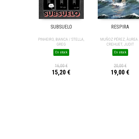
SUBSUELO
RESPIRA
PINHEIRO, BIANCA / STELLA,
MUÑOZ PÉREZ, ÀUREA 
GREG
CREHUET, JUDIT
En stock
En stock
16,00 €
20,00 €
15,20 €
19,00 €