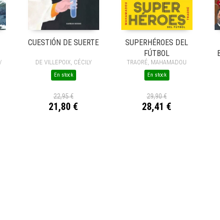
CUESTIÓN DE SUERTE
SUPERHÉROES DEL
FÚTBOL
/
DE VILLEPOIX, CÉCILY
TRAORÉ, MAHAMADOU
En stock
En stock
22,95 €
29,90 €
21,80 €
28,41 €