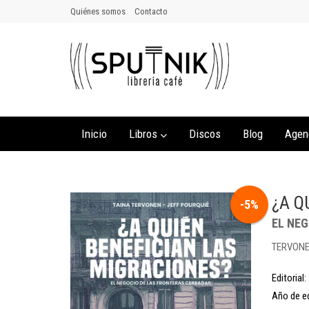
Quiénes somos
Contacto
Inicio
Libros
Discos
Blog
Agen
¿A Q
-5%
EL NE
TERVONE
Editorial:
Año de ed