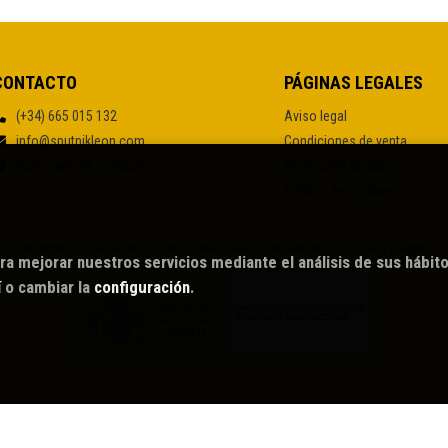
CONTACTO
PÁGINAS LEGALES
(+34) 665 015 132
Aviso legal
info@sputnikleon.com
Condiciones de venta
Formulario de contacto
Protección de datos
Política de Cookies
Este proyecto ha recibido una ayuda extraordinaria del Ministerio de Cultura y Deporte.
ra mejorar nuestros servicios mediante el análisis de sus hábit
í
o cambiar la
configuración
.
026 ©
Sputnik librería café
. Todos los Derechos Reservados |
Grupo Trevenq