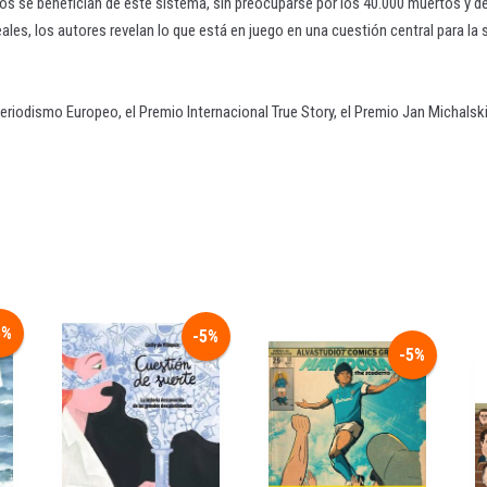
eos se benefician de este sistema, sin preocuparse por los 40.000 muertos y d
es, los autores revelan lo que está en juego en una cuestión central para l
eriodismo Europeo, el Premio Internacional True Story, el Premio Jan Michalski
5%
-5%
-5%