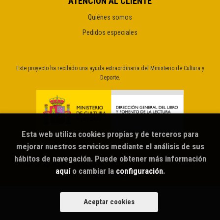
ATENCIÓN AL CLIENTE
Quiénes somos
Pedidos especiales
Este proyecto ha recibido una ayuda extraordinaria del Ministerio de Cultura y
Deporte.
Esta web utiliza cookies propias y de terceros para
mejorar nuestros servicios mediante el análisis de sus
hábitos de navegación. Puede obtener más información
2026 ©
Sputnik librería café
. Todos los Derechos Reservados |
aquí
o cambiar la
configuración
.
Grupo Trevenque
Aceptar cookies