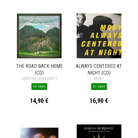
THE ROAD BACK HOME
ALWAYS CENTERED AT
(CD)
NIGHT (CD)
LOREENA MCKENNITT
MOBY
En stock
En stock
14,90 €
16,90 €