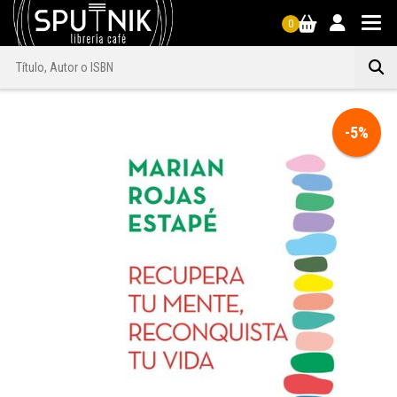
0
-5%