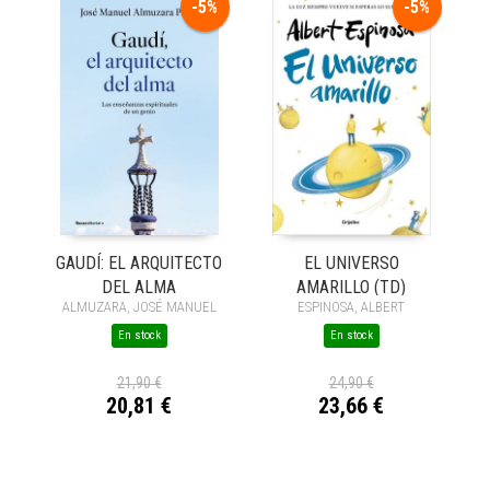
-5%
-5%
GAUDÍ: EL ARQUITECTO
EL UNIVERSO
DEL ALMA
AMARILLO (TD)
ALMUZARA, JOSÉ MANUEL
ESPINOSA, ALBERT
En stock
En stock
21,90 €
24,90 €
20,81 €
23,66 €