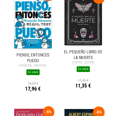
EL PEQUEÑO LIBRO DE
PIENSO, ENTONCES
LA MUERTE
PUEDO
CARVEL, ASTRID
NOMURA, HIROYUKI
En stock
En stock
11,95 €
18,90 €
11,35 €
17,96 €
-5%
-5%